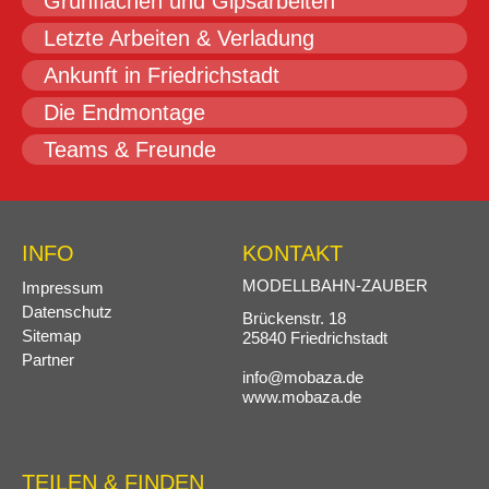
Grünflächen und Gipsarbeiten
Letzte Arbeiten & Verladung
Ankunft in Friedrichstadt
Die Endmontage
Teams & Freunde
INFO
KONTAKT
Navigation
MODELLBAHN-ZAUBER
Impressum
überspringen
Datenschutz
Brückenstr. 18
Sitemap
25840 Friedrichstadt
Partner
info@mobaza.de
www.mobaza.de
TEILEN & FINDEN